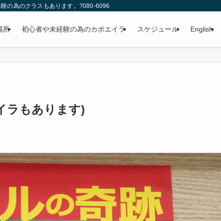
のクラスもあります。?080-6096-4346
場所
初心者や未経験の為のカポエイラ
スケジュール
English
イラもあります)