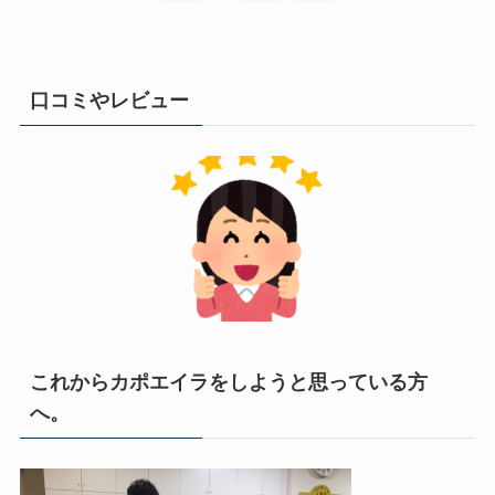
口コミやレビュー
これからカポエイラをしようと思っている方
へ。