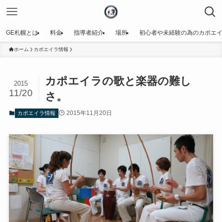
GE札幌とは
料金
指導者紹介
場所
初心者や未経験の為のカポエ
ホーム
カポエイラ情報
カポエイラの歌と楽器の難し
2015
11/20
さ。
2015年11月20日
カポエイラ情報