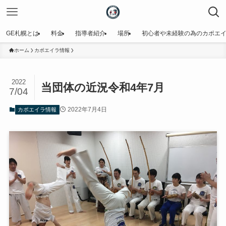
GE札幌とは
料金
指導者紹介
場所
初心者や未経験の為のカポエ
ホーム
カポエイラ情報
2022
当団体の近況令和4年7月
7/04
2022年7月4日
カポエイラ情報