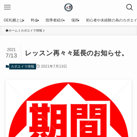
GE札幌とは
料金
指導者紹介
場所
初心者や未経験の為のカポエ
ホーム
カポエイラ情報
2021
レッスン再々々延長のお知らせ。
7/13
2021年7月13日
カポエイラ情報