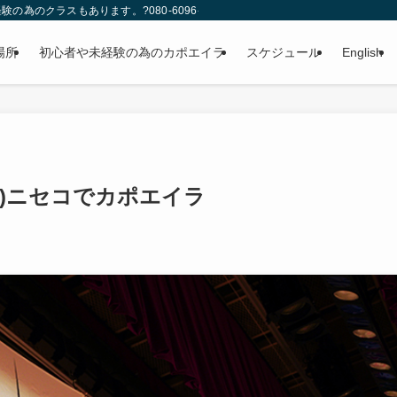
のクラスもあります。?080-6096-4346
場所
初心者や未経験の為のカポエイラ
スケジュール
English
)ニセコでカポエイラ