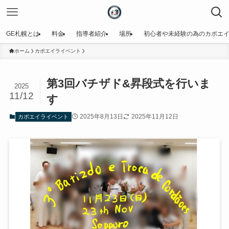
GE札幌とは
料金
指導者紹介
場所
初心者や未経験の為のカポエ
ホーム
カポエイライベント
第3回バチザド&昇段式を行いま
2025
11/12
す
2025年8月13日
2025年11月12日
カポエイライベント