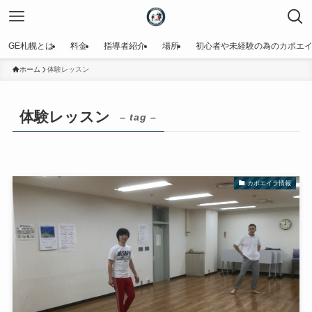
GE札幌とは
料金
指導者紹介
場所
初心者や未経験の為のカポエ
ホーム
体験レッスン
体験レッスン
– tag –
カポエイラ情報