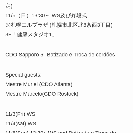
定)
11/5（日）13:30～ WS及び昇段式
@札幌エルプラザ (札幌市北区北8条西3丁目)
3F「健康スタジオ1」
CDO Sapporo 5° Batizado e Troca de cordões
Special guests:
Mestre Muriel (CDO Atlanta)
Mestre Marcelo(CDO Rostock)
11/3(Fri) WS
11/4(sat) WS
11/5(Sun) 13:30~ WS and Batizado e Troca de